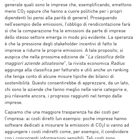
generale quali sono le imprese che, esemplificando, emettono
meno CO
oppure che hanno a cuore politiche per i propri
2
dipendenti (si pensi alla parità di genere). Proseguendo
nell’esempio delle emissioni, l’obbligo di rendicontazione farà
sì che la comparazione fra le emissioni da parte di imprese
dello stesso settore emerga in modo più evidente. La speranza
è che la pressione degli stakeholder incentivi di fatto le
imprese a ridurre le proprie emissioni. A tale proposito, si
auspica che nella prossima edizione de “
La classifica delle
maggiori aziende altoatesine
”, la rivista economica
Radius
aggiunga alla classifica per fatturato e utili anche un ranking
che tenga conto di alcune misure tipiche dei bilanci di
sostenibilità. Questo consentirebbe di apprezzare, da un lato,
chi sono le aziende che fanno meglio nelle varie categorie e,
più rilevante ancora, i progressi raggiunti nel tempo dalle
imprese.
Capiamo che una maggiore trasparenza ha dei costi per
l’impresa: ai costi diretti (un esempio: poche imprese hanno
software dedicati a misurare le emissioni di CO
) si vanno ad
2
aggiungere i costi indiretti come, per esempio, il condividere
con i concorrenti informazioni sensibili. Tali costi sono