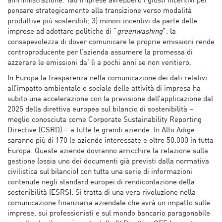
amministrazione. Tali imprese avrebbero i giusti incentivi per
pensare strategicamente alla transizione verso modalità
produttive più sostenibili; 3) minori incentivi da parte delle
imprese ad adottare politiche di “
greenwashing
”: la
consapevolezza di dover comunicare le proprie emissioni rende
controproducente per l’azienda assumere la promessa di
azzerare le emissioni da’ lì a pochi anni se non veritiero.
In Europa la trasparenza nella comunicazione dei dati relativi
all’impatto ambientale e sociale delle attività di impresa ha
subito una accelerazione con la previsione dell’applicazione dal
2025 della direttiva europea sul bilancio di sostenibilità –
meglio conosciuta come Corporate Sustainability Reporting
Directive (CSRD) – a tutte le grandi aziende. In Alto Adige
saranno più di 170 le aziende interessate e oltre 50.000 in tutta
Europa. Queste aziende dovranno arricchire la relazione sulla
gestione (ossia uno dei documenti già previsti dalla normativa
civilistica sul bilancio) con tutta una serie di informazioni
contenute negli standard europei di rendicontazione della
sostenibilità (ESRS). Si tratta di una vera rivoluzione nella
comunicazione finanziaria aziendale che avrà un impatto sulle
imprese, sui professionisti e sul mondo bancario paragonabile