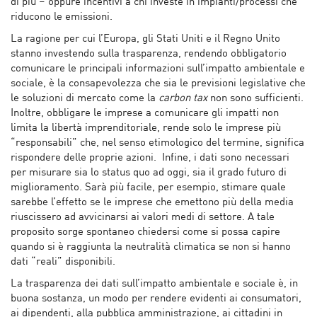
di più – oppure incentivi a chi investe in impianti/processi che
riducono le emissioni.
La ragione per cui l’Europa, gli Stati Uniti e il Regno Unito
stanno investendo sulla trasparenza, rendendo obbligatorio
comunicare le principali informazioni sull’impatto ambientale e
sociale, è la consapevolezza che sia le previsioni legislative che
le soluzioni di mercato come la
carbon tax
non sono sufficienti.
Inoltre, obbligare le imprese a comunicare gli impatti non
limita la libertà imprenditoriale, rende solo le imprese più
“responsabili” che, nel senso etimologico del termine, significa
rispondere delle proprie azioni. Infine, i dati sono necessari
per misurare sia lo status quo ad oggi, sia il grado futuro di
miglioramento. Sarà più facile, per esempio, stimare quale
sarebbe l’effetto se le imprese che emettono più della media
riuscissero ad avvicinarsi ai valori medi di settore. A tale
proposito sorge spontaneo chiedersi come si possa capire
quando si è raggiunta la neutralità climatica se non si hanno
dati “reali” disponibili.
La trasparenza dei dati sull’impatto ambientale e sociale è, in
buona sostanza, un modo per rendere evidenti ai consumatori,
ai dipendenti, alla pubblica amministrazione, ai cittadini in