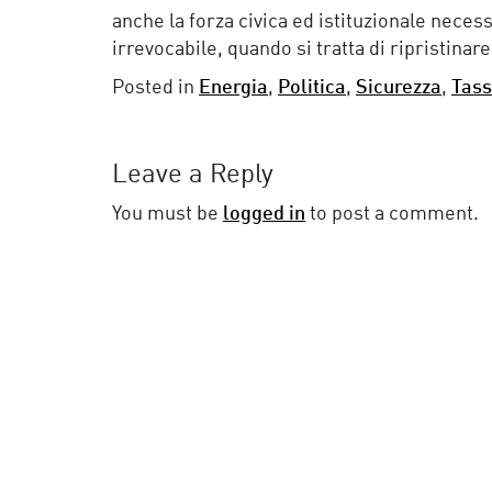
anche la forza civica ed istituzionale neces
irrevocabile, quando si tratta di ripristinar
Posted in
Energia
,
Politica
,
Sicurezza
,
Tas
Leave a Reply
You must be
logged in
to post a comment.