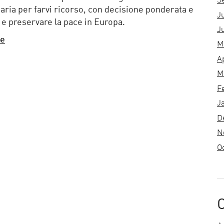
S
saria per farvi ricorso, con decisione ponderata e
J
e e preservare la pace in Europa.
J
se
M
A
M
F
J
D
N
O