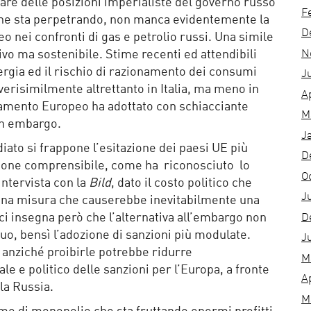
are delle posizioni imperialiste del governo russo
F
e che sta perpetrando, non manca evidentemente la
D
o nei confronti di gas e petrolio russi. Una simile
N
ivo ma sostenibile. Stime recenti ed attendibili
rgia ed il rischio di razionamento dei consumi
J
verisimilmente altrettanto in Italia, ma meno in
A
rlamento Europeo ha adottato con schiacciante
M
un embargo.
J
ato si frappone l’esitazione dei paesi UE più
D
zione comprensibile, come ha riconosciuto lo
O
ntervista con la
Bild
, dato il costo politico che
J
 una misura che causerebbe inevitabilmente una
i insegna però che l’alternativa all’embargo non
D
uo, bensì l’adozione di sanzioni più modulate.
J
anziché proibirle potrebbe ridurre
M
le e politico delle sanzioni per l’Europa, a fronte
A
la Russia.
M