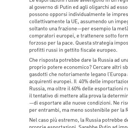
Le esportazioni russe avvengono in un regi
al governo di Putin ed agli oligarchi ad ess
possono opporsi individualmente le imprese
collettivamente la UE, assumendo un impegn
soltanto una frazione—per esempio la metà—
compratori europei, e trattenere sotto form
forzoso per la pace. Questa strategia impo
profitti russi in gettito fiscale europeo.
Che risposta potrebbe dare la Russia ad una 
proprio potere economico? Cercare altri sb
gasdotti che notoriamente legano l’Europa ai
acquirenti europei. Il 40% delle importazio
Russia, ma oltre il 60% delle esportazioni 
il tentativo di mettere alla prova la determ
—di esportare alle nuove condizioni. Ne ri
per entrambi, ma meno sostenibile per la 
Nel caso più estremo, la Russia potrebbe d
proprie esportazioni. Sarebbe Putin ad im