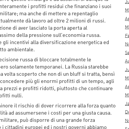
J
teramente i profitti residui che finanziano i suoi
M
 militare; ma anche di mettere a repentaglio
A
tualmente dà lavoro ad oltre 2 milioni di russi.
M
ione di aver lasciato la porta aperta al
ssimo della pressione sull’economia russa.
F
e gli incentivi alla diversificazione energetica ed
N
atto ambientale.
S
decisione russa di bloccare totalmente le
A
bbero solamente temporanei. La Russia starebbe
J
 volta scoperto che non di un bluff si tratta, bensì
M
concedere più gli enormi profitti di un tempo, agli
A
prezzi e profitti ridotti, piuttosto che continuare
M
itti nulli.
J
minore il rischio di dover ricorrere alla forza quanto
D
ilità ad assumersene i costi per una giusta causa.
 militare, può disporre di una grande forza
N
i cittadini europei ed i nostri governi abbiamo