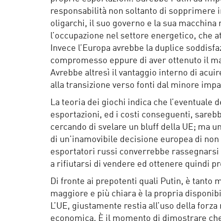
responsabilità non soltanto di sopprimere in
oligarchi, il suo governo e la sua macchina
l’occupazione nel settore energetico, che at
Invece l’Europa avrebbe la duplice soddisfaz
compromesso eppure di aver ottenuto il ma
Avrebbe altresì il vantaggio interno di acuir
alla transizione verso fonti dal minore imp
La teoria dei giochi indica che l’eventuale 
esportazioni, ed i costi conseguenti, sare
cercando di svelare un bluff della UE; ma una
di un’inamovibile decisione europea di non 
esportatori russi converrebbe rassegnarsi a 
a rifiutarsi di vendere ed ottenere quindi prof
Di fronte ai prepotenti quali Putin, è tanto 
maggiore e più chiara è la propria disponib
L’UE, giustamente restia all’uso della forza
economica. È il momento di dimostrare che 