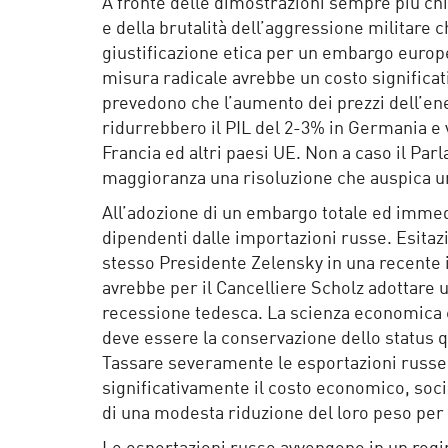
A fronte delle dimostrazioni sempre più chi
e della brutalità dell’aggressione militar
giustificazione etica per un embargo europe
misura radicale avrebbe un costo significat
prevedono che l’aumento dei prezzi dell’ene
ridurrebbero il PIL del 2-3% in Germania e 
Francia ed altri paesi UE. Non a caso il Pa
maggioranza una risoluzione che auspica 
All’adozione di un embargo totale ed immedi
dipendenti dalle importazioni russe. Esita
stesso Presidente Zelensky in una recente i
avrebbe per il Cancelliere Scholz adottare
recessione tedesca. La scienza economica c
deve essere la conservazione dello status q
Tassare severamente le esportazioni russe 
significativamente il costo economico, socia
di una modesta riduzione del loro peso per 