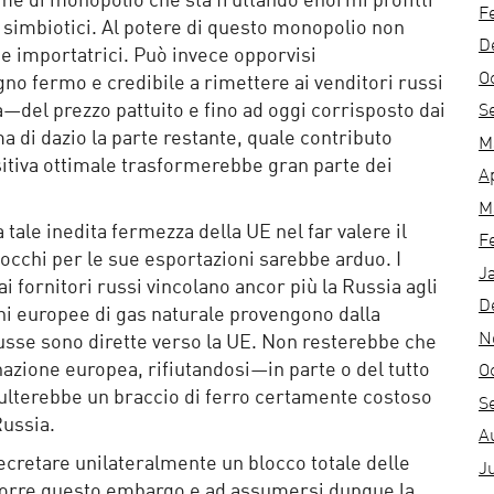
me di monopolio che sta fruttando enormi profitti
F
o simbiotici. Al potere di questo monopolio non
D
 importatrici. Può invece opporvisi
O
o fermo e credibile a rimettere ai venditori russi
del prezzo pattuito e fino ad oggi corrisposto dai
S
a di dazio la parte restante, quale contributo
M
sitiva ottimale trasformerebbe gran parte dei
A
M
tale inedita fermezza della UE nel far valere il
F
occhi per le sue esportazioni sarebbe arduo. I
J
 fornitori russi vincolano ancor più la Russia agli
D
ni europee di gas naturale provengono dalla
N
russe sono dirette verso la UE. Non resterebbe che
inazione europea, rifiutandosi—in parte o del tutto
O
sulterebbe un braccio di ferro certamente costoso
S
Russia.
A
ecretare unilateralmente un blocco totale delle
J
porre questo embargo e ad assumersi dunque la