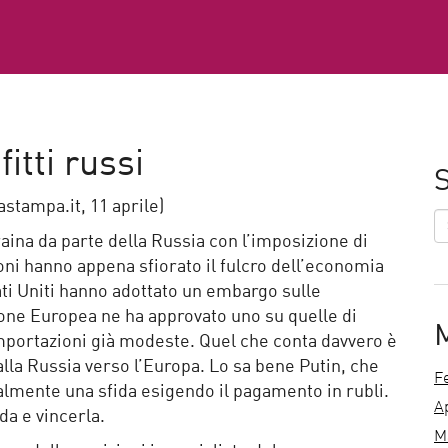
itti russi
S
stampa.it, 11 aprile)
raina da parte della Russia con l’imposizione di
oni hanno appena sfiorato il fulcro dell’economia
tati Uniti hanno adottato un embargo sulle
nione Europea ne ha approvato uno su quelle di
 importazioni già modeste. Quel che conta davvero è
dalla Russia verso l’Europa. Lo sa bene Putin, che
F
almente una sfida esigendo il pagamento in rubli.
A
da e vincerla.
M