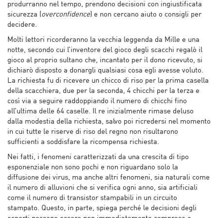
produrranno nel tempo, prendono decisioni con ingiustificata
sicurezza (
overconfidence
) e non cercano aiuto o consigli per
decidere.
Molti lettori ricorderanno la vecchia leggenda da Mille e una
notte, secondo cui l’inventore del gioco degli scacchi regalò il
gioco al proprio sultano che, incantato per il dono ricevuto, si
dichiarò disposto a donargli qualsiasi cosa egli avesse voluto.
La richiesta fu di ricevere un chicco di riso per la prima casella
della scacchiera, due per la seconda, 4 chicchi per la terza e
così via a seguire raddoppiando il numero di chicchi fino
all’ultima delle 64 caselle. Il re inizialmente rimase deluso
dalla modestia della richiesta, salvo poi ricredersi nel momento
in cui tutte le riserve di riso del regno non risultarono
sufficienti a soddisfare la ricompensa richiesta.
Nei fatti, i fenomeni caratterizzati da una crescita di tipo
esponenziale non sono pochi e non riguardano solo la
diffusione dei virus, ma anche altri fenomeni, sia naturali come
il numero di alluvioni che si verifica ogni anno, sia artificiali
come il numero di transistor stampabili in un circuito
stampato. Questo, in parte, spiega perché le decisioni degli