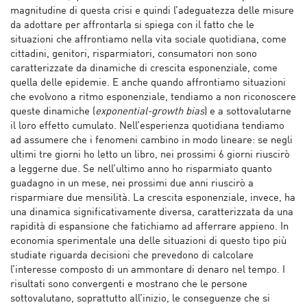
magnitudine di questa crisi e quindi l’adeguatezza delle misure
da adottare per affrontarla si spiega con il fatto che le
situazioni che affrontiamo nella vita sociale quotidiana, come
cittadini, genitori, risparmiatori, consumatori non sono
caratterizzate da dinamiche di crescita esponenziale, come
quella delle epidemie. E anche quando affrontiamo situazioni
che evolvono a ritmo esponenziale, tendiamo a non riconoscere
queste dinamiche (
exponential-growth bias
) e a sottovalutarne
il loro effetto cumulato. Nell’esperienza quotidiana tendiamo
ad assumere che i fenomeni cambino in modo lineare: se negli
ultimi tre giorni ho letto un libro, nei prossimi 6 giorni riuscirò
a leggerne due. Se nell’ultimo anno ho risparmiato quanto
guadagno in un mese, nei prossimi due anni riuscirò a
risparmiare due mensilità. La crescita esponenziale, invece, ha
una dinamica significativamente diversa, caratterizzata da una
rapidità di espansione che fatichiamo ad afferrare appieno. In
economia sperimentale una delle situazioni di questo tipo più
studiate riguarda decisioni che prevedono di calcolare
l’interesse composto di un ammontare di denaro nel tempo. I
risultati sono convergenti e mostrano che le persone
sottovalutano, soprattutto all’inizio, le conseguenze che si