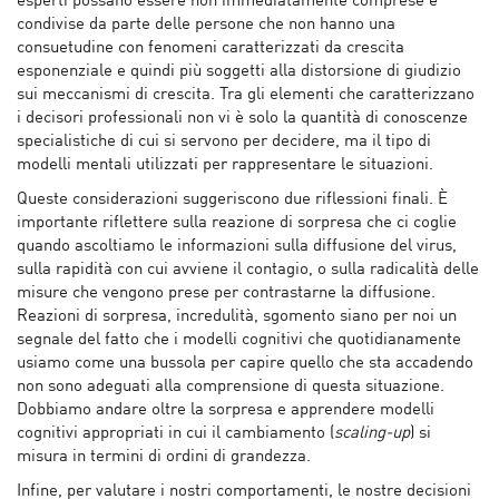
esperti possano essere non immediatamente comprese e
condivise da parte delle persone che non hanno una
consuetudine con fenomeni caratterizzati da crescita
esponenziale e quindi più soggetti alla distorsione di giudizio
sui meccanismi di crescita. Tra gli elementi che caratterizzano
i decisori professionali non vi è solo la quantità di conoscenze
specialistiche di cui si servono per decidere, ma il tipo di
modelli mentali utilizzati per rappresentare le situazioni.
Queste considerazioni suggeriscono due riflessioni finali. È
importante riflettere sulla reazione di sorpresa che ci coglie
quando ascoltiamo le informazioni sulla diffusione del virus,
sulla rapidità con cui avviene il contagio, o sulla radicalità delle
misure che vengono prese per contrastarne la diffusione.
Reazioni di sorpresa, incredulità, sgomento siano per noi un
segnale del fatto che i modelli cognitivi che quotidianamente
usiamo come una bussola per capire quello che sta accadendo
non sono adeguati alla comprensione di questa situazione.
Dobbiamo andare oltre la sorpresa e apprendere modelli
cognitivi appropriati in cui il cambiamento (
scaling-up
) si
misura in termini di ordini di grandezza.
Infine, per valutare i nostri comportamenti, le nostre decisioni