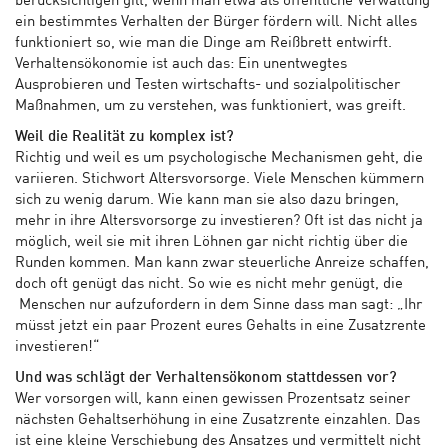
berücksichtigen gilt, wenn man etwa als öffentliche Verwaltung
ein bestimmtes Verhalten der Bürger fördern will. Nicht alles
funktioniert so, wie man die Dinge am Reißbrett entwirft.
Verhaltensökonomie ist auch das: Ein unentwegtes
Ausprobieren und Testen wirtschafts- und sozialpolitischer
Maßnahmen, um zu verstehen, was funktioniert, was greift.
Weil die Realität zu komplex ist?
Richtig und weil es um psychologische Mechanismen geht, die
variieren. Stichwort Altersvorsorge. Viele Menschen kümmern
sich zu wenig darum. Wie kann man sie also dazu bringen,
mehr in ihre Altersvorsorge zu investieren? Oft ist das nicht ja
möglich, weil sie mit ihren Löhnen gar nicht richtig über die
Runden kommen. Man kann zwar steuerliche Anreize schaffen,
doch oft genügt das nicht. So wie es nicht mehr genügt, die
Menschen nur aufzufordern in dem Sinne dass man sagt: „Ihr
müsst jetzt ein paar Prozent eures Gehalts in eine Zusatzrente
investieren!“
Und was schlägt der Verhaltensökonom stattdessen vor?
Wer vorsorgen will, kann einen gewissen Prozentsatz seiner
nächsten Gehaltserhöhung in eine Zusatzrente einzahlen. Das
ist eine kleine Verschiebung des Ansatzes und vermittelt nicht