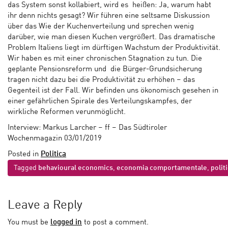
das System sonst kollabiert, wird es heißen: Ja, warum habt
ihr denn nichts gesagt? Wir führen eine seltsame Diskussion
über das Wie der Kuchenverteilung und sprechen wenig
darüber, wie man diesen Kuchen vergrößert. Das dramatische
Problem Italiens liegt im dürftigen Wachstum der Produktivität.
Wir haben es mit einer chronischen Stagnation zu tun. Die
geplante Pensionsreform und die Bürger-Grundsicherung
tragen nicht dazu bei die Produktivität zu erhöhen – das
Gegenteil ist der Fall. Wir befinden uns ökonomisch gesehen in
einer gefährlichen Spirale des Verteilungskampfes, der
wirkliche Reformen verunmöglicht.
Interview: Markus Larcher – ff – Das Südtiroler
Wochenmagazin 03/01/2019
Posted in
Politica
Tagged
behavioural economics
,
economia comportamentale
,
polit
Leave a Reply
You must be
logged in
to post a comment.