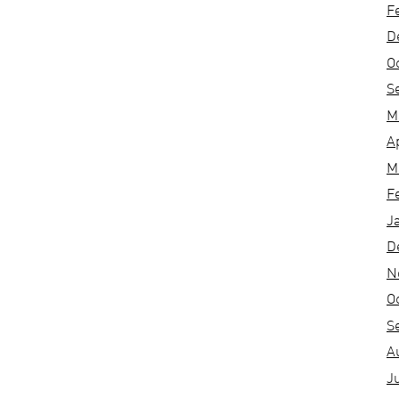
F
D
O
S
M
A
M
F
J
D
N
O
S
A
J