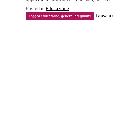
opportunità, lavorative e non solo, per il re
Posted in
Educazione
Leave a
Tagged
educazione
,
genere
,
pregiudizi