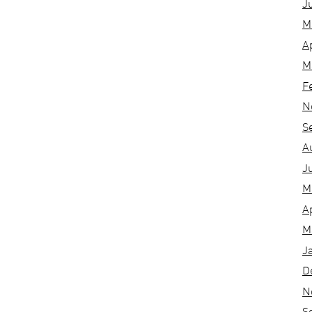
J
M
A
M
F
N
S
A
J
M
A
M
J
D
N