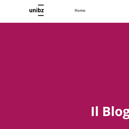
Home
EconBlog
Faculty of Economics and Management, Free Universi