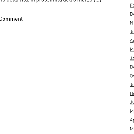
sto della vita. In prossimità dell’8 marzo […]
F
D
 Comment
N
J
A
M
J
D
O
J
D
J
M
A
M