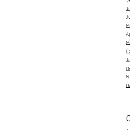
S
J
J
M
A
M
F
J
D
N
O